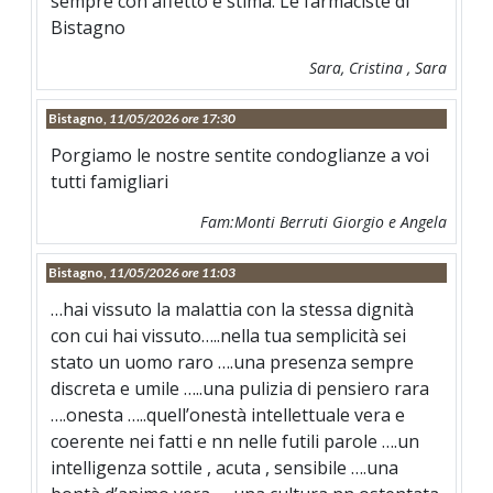
sempre con affetto e stima. Le farmaciste di
Bistagno
Sara, Cristina , Sara
Bistagno,
11/05/2026 ore 17:30
Porgiamo le nostre sentite condoglianze a voi
tutti famigliari
Fam:Monti Berruti Giorgio e Angela
Bistagno,
11/05/2026 ore 11:03
…hai vissuto la malattia con la stessa dignità
con cui hai vissuto…..nella tua semplicità sei
stato un uomo raro ….una presenza sempre
discreta e umile …..una pulizia di pensiero rara
….onesta …..quell’onestà intellettuale vera e
coerente nei fatti e nn nelle futili parole ….un
intelligenza sottile , acuta , sensibile ….una