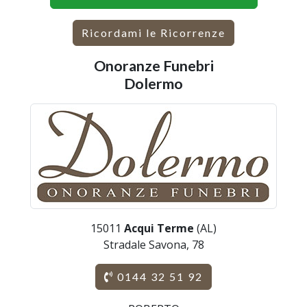
Ricordami le Ricorrenze
Onoranze Funebri
Dolermo
15011
Acqui Terme
(AL)
Stradale Savona, 78
0144 32 51 92