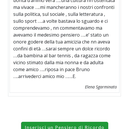
bontà d’animo vera …..una cultura nn ostentata
ma vivace …..mi mancheranno i nostri confronti
sulla politica, sul sociale , sulla letteratura ,
sullo sport …..a volte bastava lo sguardo e ci
comprendevamo , nn commentavamo ma
avevamo il medesimo pensiero …..e’ stato un
onore godere della tua amicizia che nn aveva
confini di età ….sarai sempre un dolce ricordo
….da bambina al bar tennis , da ragazza come
vicino stimato dalla mia nonna e da adulta
come amico …..riposa in pace Bruno
…..arrivederci amico mio …….E.
Elena Sgarminato
Inserisci un Pensiero di Ricordo