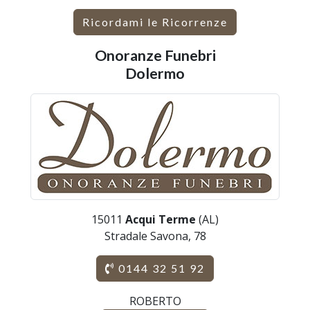
Ricordami le Ricorrenze
Onoranze Funebri
Dolermo
15011
Acqui Terme
(AL)
Stradale Savona, 78
0144 32 51 92
ROBERTO