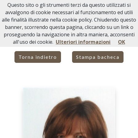
Questo sito o gli strumenti terzi da questo utilizzati si
Necrologi Acqui Terme
avvalgono di cookie necessari al funzionamento ed utili
alle finalità illustrate nella cookie policy. Chiudendo questo
Home
Italia
AL
Acqui Terme
banner, scorrendo questa pagina, cliccando su un link o
FERNANDA GIOVANNA BENEVOLO
proseguendo la navigazione in altra maniera, acconsenti
all'uso dei cookie.
Ulteriori informazioni
OK
Torna indietro
Stampa bacheca