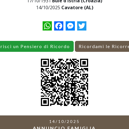
17/10/1931
Buie d'Istria (Croazia)
14/10/2025
Cavatore (AL)
WhatsApp
Facebook
Messenger
Twitter
erisci un Pensiero di Ricordo
Ricordami le Ricorr
14/10/2025
ANNUNCIO FAMIGLIA