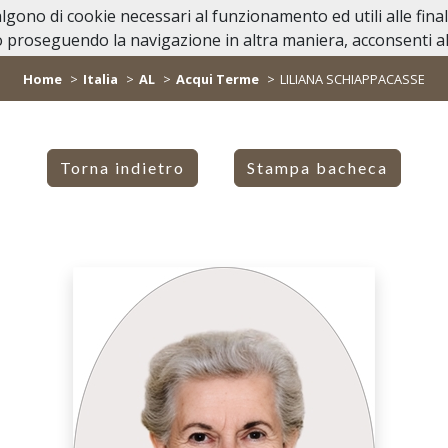
valgono di cookie necessari al funzionamento ed utili alle fina
Home
Casa Funeraria
Lutti Personagg
 proseguendo la navigazione in altra maniera, acconsenti all
Home
Italia
AL
Acqui Terme
LILIANA SCHIAPPACASSE
Torna indietro
Stampa bacheca