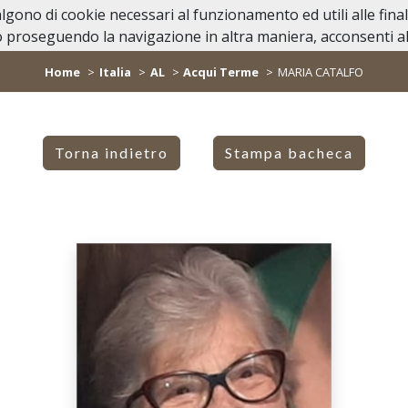
valgono di cookie necessari al funzionamento ed utili alle fina
Home
Casa Funeraria
Lutti Personagg
 proseguendo la navigazione in altra maniera, acconsenti all
Home
Italia
AL
Acqui Terme
MARIA CATALFO
Torna indietro
Stampa bacheca