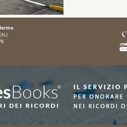
olermo
(AL)
78