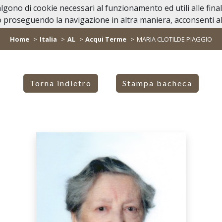
valgono di cookie necessari al funzionamento ed utili alle fina
Home
Casa Funeraria
Lutti Personagg
 proseguendo la navigazione in altra maniera, acconsenti all
Home
Italia
AL
Acqui Terme
MARIA CLOTILDE PIAGGIO
Torna indietro
Stampa bacheca