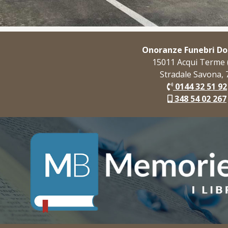
Onoranze Funebri D
15011 Acqui Terme 
Stradale Savona, 
0144 32 51 92
348 54 02 267