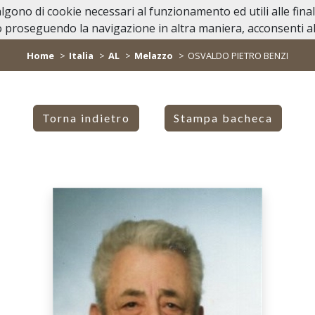
valgono di cookie necessari al funzionamento ed utili alle fina
Home
Casa Funeraria
Lutti Personagg
 proseguendo la navigazione in altra maniera, acconsenti all
Home
Italia
AL
Melazzo
OSVALDO PIETRO BENZI
Torna indietro
Stampa bacheca