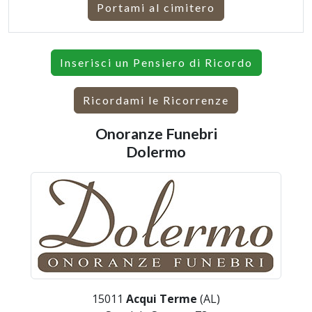
Portami al cimitero
Inserisci un Pensiero di Ricordo
Ricordami le Ricorrenze
Onoranze Funebri
Dolermo
15011
Acqui Terme
(AL)