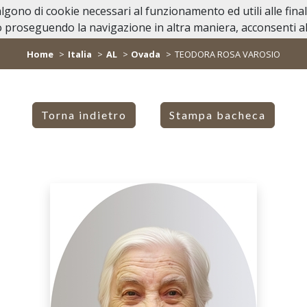
valgono di cookie necessari al funzionamento ed utili alle fina
Home
Casa Funeraria
Lutti Personagg
 proseguendo la navigazione in altra maniera, acconsenti all
Home
Italia
AL
Ovada
TEODORA ROSA VAROSIO
Torna indietro
Stampa bacheca