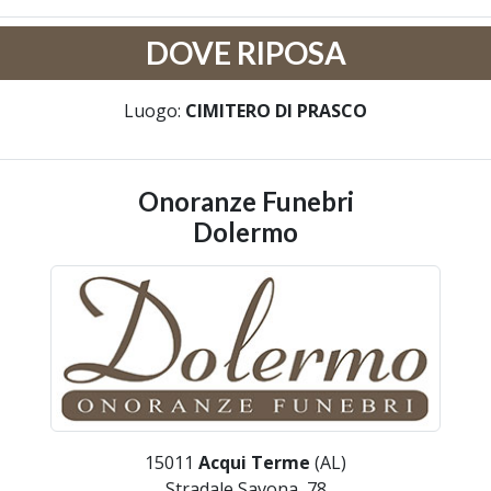
DOVE RIPOSA
Luogo:
CIMITERO DI PRASCO
Onoranze Funebri
Dolermo
15011
Acqui Terme
(AL)
Stradale Savona, 78