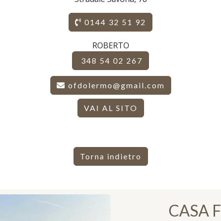
0144 32 51 92
ROBERTO
348 54 02 267
ofdolermo@gmail.com
VAI AL SITO
Torna indietro
CASA 