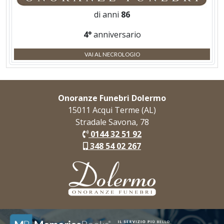
di anni
86
4°
anniversario
VAI AL NECROLOGIO
Onoranze Funebri Dolermo
15011 Acqui Terme (AL)
Stradale Savona, 78
0144 32 51 92
348 54 02 267